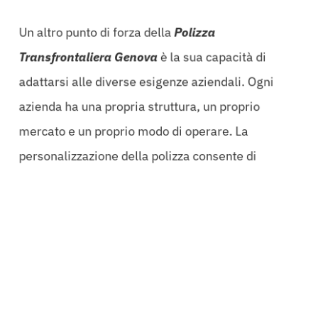
Un altro punto di forza della
Polizza
Transfrontaliera Genova
è la sua capacità di
adattarsi alle diverse esigenze aziendali. Ogni
azienda ha una propria struttura, un proprio
mercato e un proprio modo di operare. La
personalizzazione della polizza consente di
affrontare in modo specifico i rischi insiti in ogni
progetto, siano essi legati a
joint venture estere
o
a progetti di espansione.
Affidarsi a esperti nel settore assicurativo è
fondamentale per ottenere risultati tangibili. Le