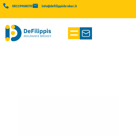
08119968070
info@defilippisbroker.it