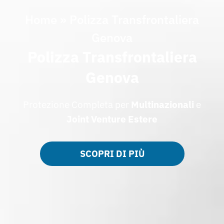
Home
»
Polizza Transfrontaliera
Genova
Polizza Transfrontaliera
Genova
Protezione Completa per
Multinazionali
e
Joint Venture Estere
SCOPRI DI PIÙ