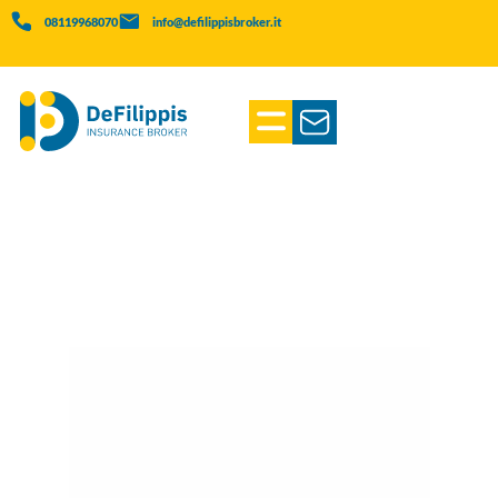
08119968070
info@defilippisbroker.it