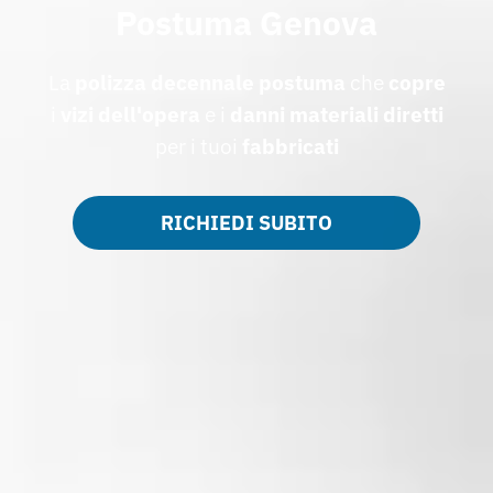
Postuma Genova
La
polizza
decennale
postuma
che
copre
i
vizi dell'opera
e i
danni materiali diretti
per i tuoi
fabbricati
RICHIEDI SUBITO