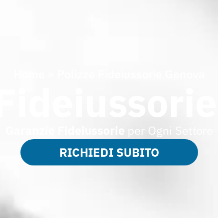
Home
»
Polizze Fideiussorie Genova
 Fideiussori
Garanzie
Fideiussorie
per Ogni Settore
RICHIEDI SUBITO