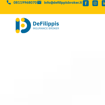
08119968070
info@defilippisbroker.it