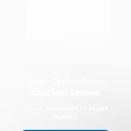
Home
»
Cauzioni Genova
Cauzioni Genova
Cauzioni
Assicurative
per
Appalti
Pubblici