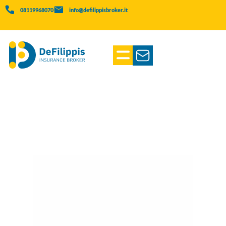
08119968070
info@defilippisbroker.it