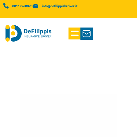
08119968070
info@defilippisbroker.it