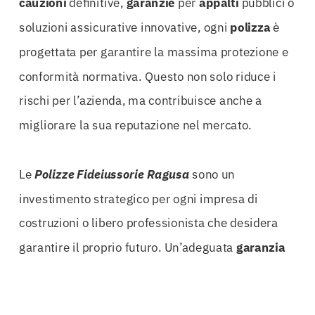
cauzioni
definitive,
garanzie
per
appalti
pubblici o
soluzioni assicurative innovative, ogni
polizza
è
progettata per garantire la massima protezione e
conformità normativa. Questo non solo riduce i
rischi per l’azienda, ma contribuisce anche a
migliorare la sua reputazione nel mercato.
Le
Polizze Fideiussorie Ragusa
sono un
investimento strategico per ogni impresa di
costruzioni o libero professionista che desidera
garantire il proprio futuro. Un’adeguata
garanzia
fideiussoria
non solo rassicura i clienti e i partner,
ma permette anche di partecipare a gare