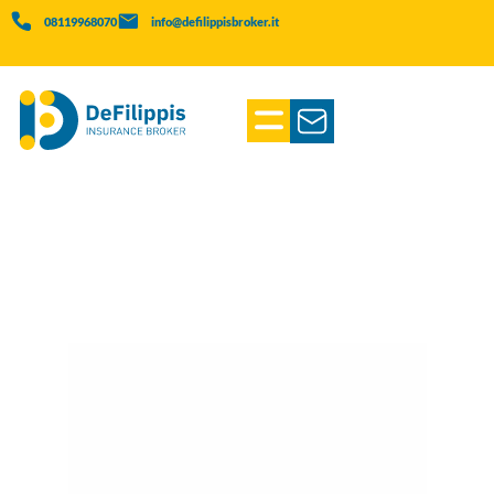
08119968070
info@defilippisbroker.it