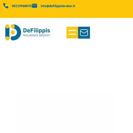
08119968070
info@defilippisbroker.it