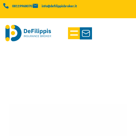
08119968070
info@defilippisbroker.it