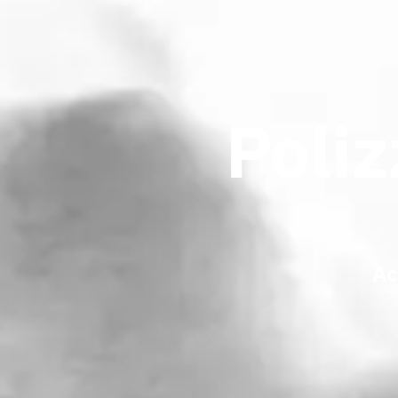
Poli
Ac