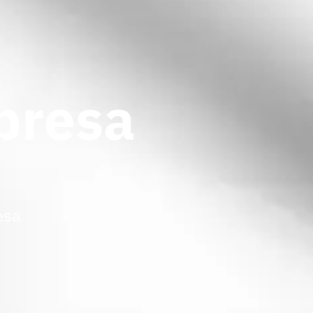
presa
esa