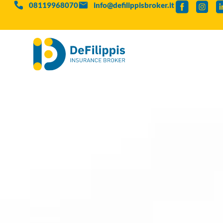
08119968070
info@defilippisbroker.it