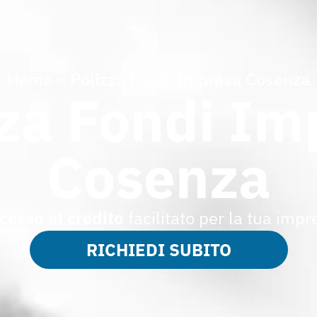
Home
»
Polizza Fondi Impresa Cosenza
zza Fondi Im
Cosenza
cesso al credito
facilitato per la tua impr
RICHIEDI SUBITO