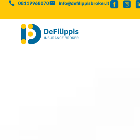
08119968070
info@defilippisbroker.it