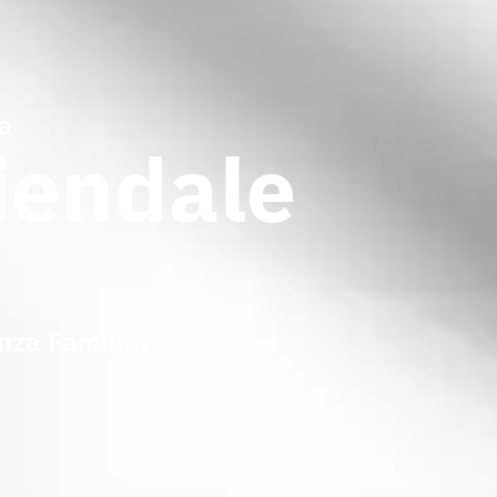
a
iendale
nza Familiare