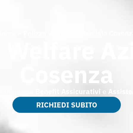
Home
»
Polizza Welfare Aziendale Cosenz
a Welfare Az
Cosenza
ezione con
Benefit Assicurativi
e
Assiste
RICHIEDI SUBITO