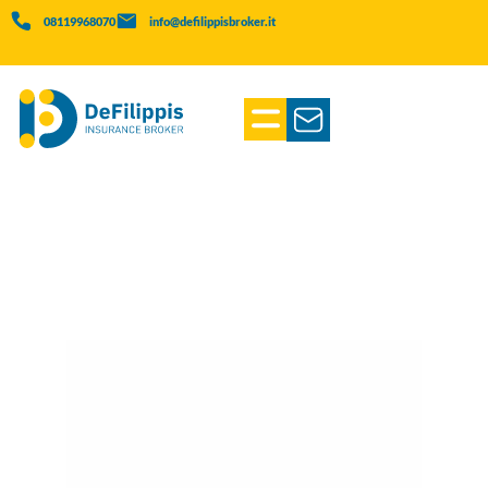
08119968070
info@defilippisbroker.it