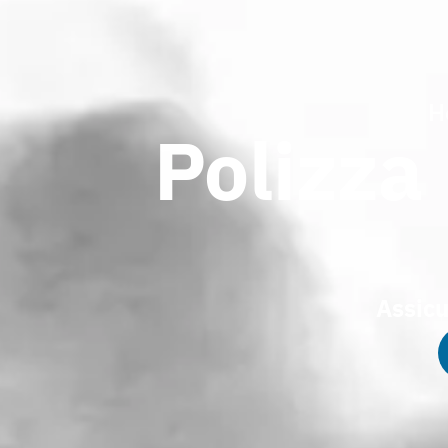
H
Polizza
Assic