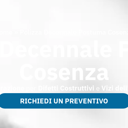
ome
»
Polizza Decennale Postuma Cosen
 Decennale
Cosenza
urazione
per
Difetti Costruttivi
e
Vizi del
RICHIEDI UN PREVENTIVO