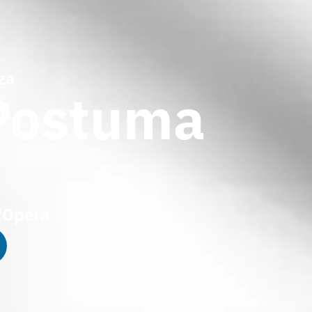
za
 Postuma
l'Opera