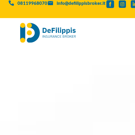
08119968070
info@defilippisbroker.it