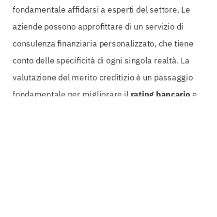
fondamentale affidarsi a esperti del settore. Le
aziende possono approfittare di un servizio di
consulenza finanziaria personalizzato, che tiene
conto delle specificità di ogni singola realtà. La
valutazione del merito creditizio è un passaggio
fondamentale per migliorare il
rating bancario
e
ottenere
accesso al credito
in maniera più
agevole.
Investire nella Polizza Fondi Impresa
Riminisignifica anche investire nella crescita
sostenibile dell’azienda. Le
garanzie bancarie
offerte attraverso questa polizza permettono di