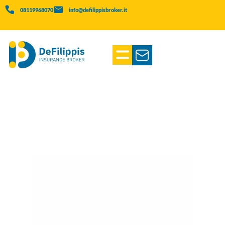
08119968070
info@defilippisbroker.it