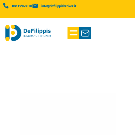
08119968070
info@defilippisbroker.it