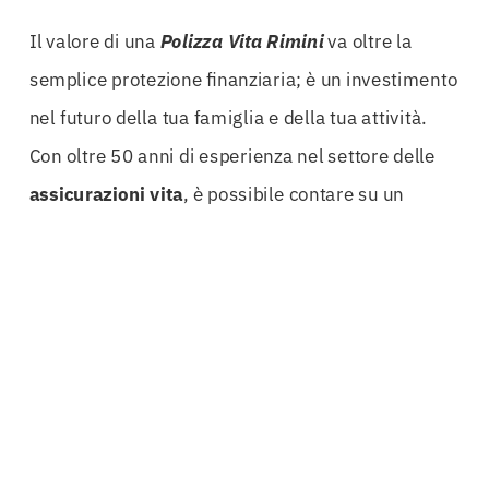
Il valore di una
Polizza Vita Rimini
va oltre la
semplice protezione finanziaria; è un investimento
nel futuro della tua famiglia e della tua attività.
Con oltre 50 anni di esperienza nel settore delle
assicurazioni
vita
, è possibile contare su un
bagaglio di conoscenze che garantisce una scelta
informata e ponderata. Questo è il momento
ideale per riflettere su
quale
polizza
vita
possa
offrirti il miglior rapporto qualità-prezzo e la
tranquillità di cui hai bisogno.
Inoltre, è fondamentale considerare le diverse