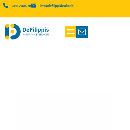
08119968070
info@defilippisbroker.it