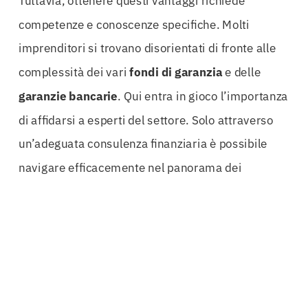
Tuttavia, ottenere questi vantaggi richiede
competenze e conoscenze specifiche. Molti
imprenditori si trovano disorientati di fronte alle
complessità dei vari
fondi di garanzia
e delle
garanzie bancarie
. Qui entra in gioco l’importanza
di affidarsi a esperti del settore. Solo attraverso
un’adeguata consulenza finanziaria è possibile
navigare efficacemente nel panorama dei
finanziamenti e ottimizzare le opportunità
disponibili.
La
Polizza Fondi Impresa Sondrio
è progettata
per rispondere alle esigenze diverse delle