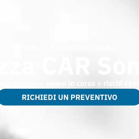
Home
»
Polizza CAR Sondrio
izza CAR Son
one totale per
opere in corso
e
rischi cos
RICHIEDI UN PREVENTIVO