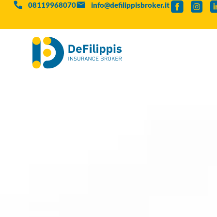
08119968070
info@defilippisbroker.it