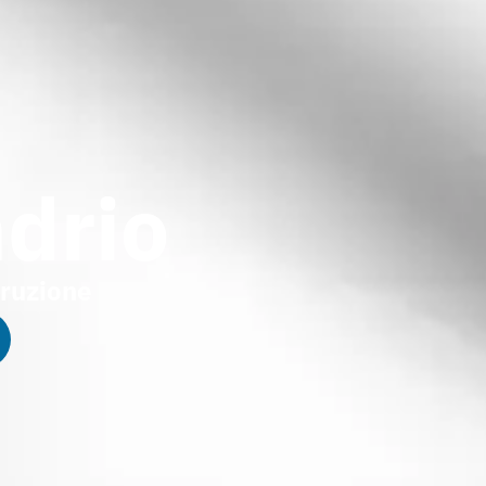
drio
truzione