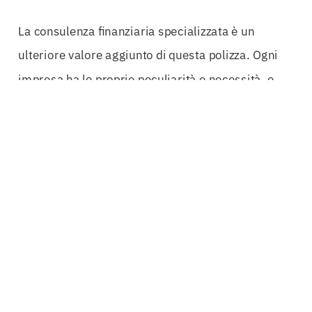
La consulenza finanziaria specializzata è un
ulteriore valore aggiunto di questa polizza. Ogni
impresa ha le proprie peculiarità e necessità, e
grazie all’esperienza di professionisti del settore,
è possibile sviluppare strategie di
business
financing
su misura, adatte a ogni tipo di attività.
Questa personalizzazione è essenziale per
massimizzare i benefici della
Polizza Fondi
Impresa Medio Campidano
e per garantire un
vero e proprio salto di qualità nella gestione
finanziaria.