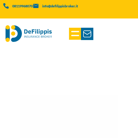
08119968070
info@defilippisbroker.it