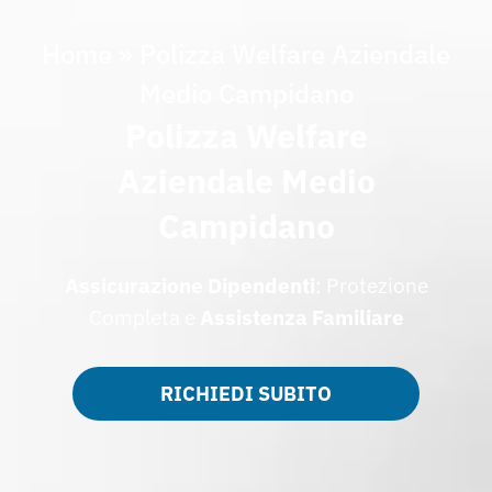
Home
»
Polizza Welfare Aziendale
Medio Campidano
Polizza Welfare
Aziendale Medio
Campidano
Assicurazione Dipendenti
: Protezione
Completa e
Assistenza Familiare
RICHIEDI SUBITO