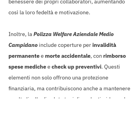
benessere dei propri collaboratori, aumentando
così la loro fedeltà e motivazione.
Inoltre, la
Polizza Welfare Aziendale Medio
Campidano
include coperture per
invalidità
permanente
e
morte accidentale
, con
rimborso
spese mediche
e
check up preventivi
. Questi
elementi non solo offrono una protezione
finanziaria, ma contribuiscono anche a mantenere
un alto livello di salute tra i dipendenti, riducendo
l’assenteismo e aumentando la produttività.
Un altro vantaggio significante è rappresentato