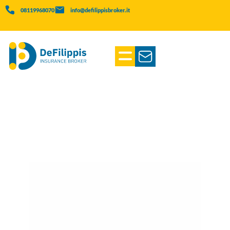
08119968070
info@defilippisbroker.it