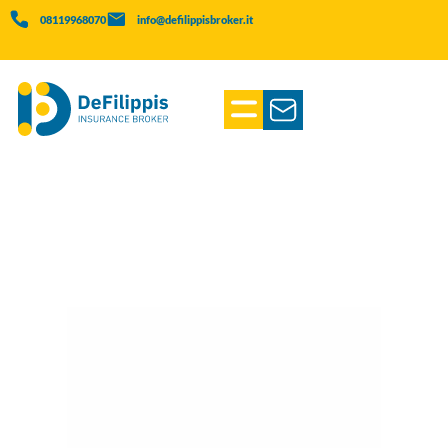
08119968070
info@defilippisbroker.it