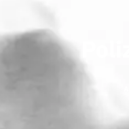
Poli
A