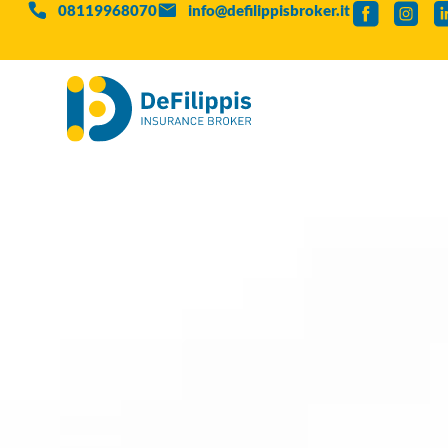
08119968070
info@defilippisbroker.it