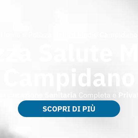
Home
»
Polizza Salute Medio Campidano
zza Salute 
Campidano
ssicurazione
Sanitaria
Completa e
Priva
SCOPRI DI PIÙ