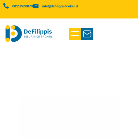
08119968070
info@defilippisbroker.it