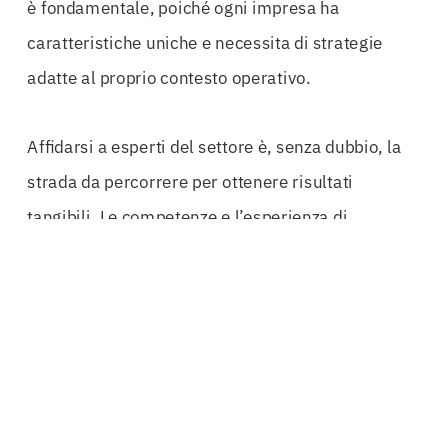
è fondamentale, poiché ogni impresa ha
caratteristiche uniche e necessita di strategie
adatte al proprio contesto operativo.
Affidarsi a esperti del settore è, senza dubbio, la
strada da percorrere per ottenere risultati
tangibili. Le competenze e l’esperienza di
professionisti nel campo delle
garanzie bancarie
e del
business financing
possono fare la
differenza. Con oltre 50 anni di esperienza, gli
specialisti possono fornire una consulenza mirata
e personalizzata, guidando le aziende attraverso il
complesso panorama dei finanziamenti e delle