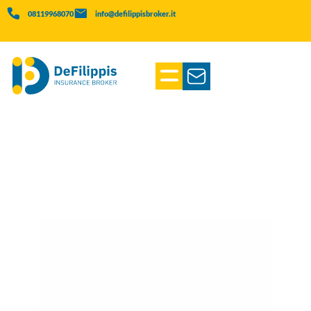
08119968070
info@defilippisbroker.it