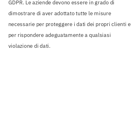
GDPR. Le aziende devono essere in grado di
dimostrare di aver adottato tutte le misure
necessarie per proteggere i dati dei propri clienti e
per rispondere adeguatamente a qualsiasi
violazione di dati.
Le conseguenze di una violazione dei dati possono
essere gravi e prolungate. Senza una polizza
adeguata, le aziende possono affrontare costi
enormi per la gestione della crisi, il risarcimento
dei danni e la riparazione della propria
reputazione. La
Polizza Cybersecurity Ascoli-
Piceno
offre una copertura strutturata per le