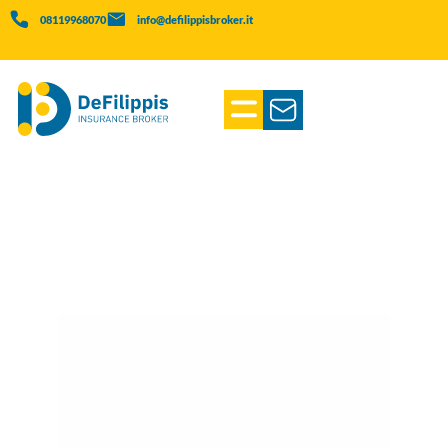
08119968070
info@defilippisbroker.it