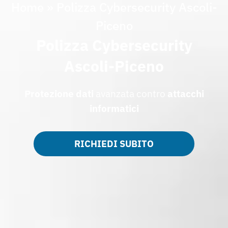
Home
»
Polizza Cybersecurity Ascoli-
Piceno
Polizza Cybersecurity
Ascoli-Piceno
Protezione dati
avanzata contro
attacchi
informatici
RICHIEDI SUBITO