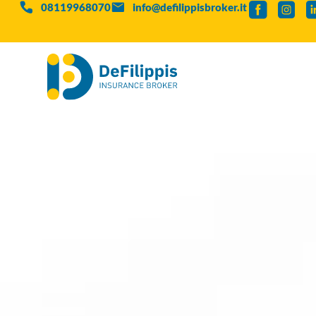
08119968070
info@defilippisbroker.it