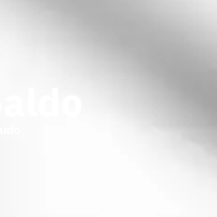
Saldo
audo