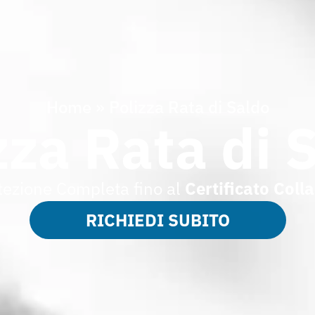
Home
»
Polizza Rata di Saldo
zza Rata di 
tezione Completa fino al
Certificato Coll
RICHIEDI SUBITO