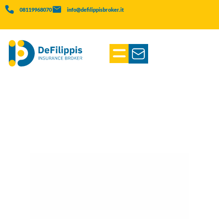
08119968070
info@defilippisbroker.it