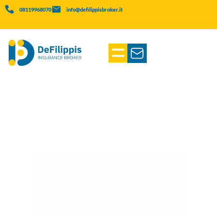
08119968070
info@defilippisbroker.it