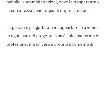
pubblici e amministrazioni, dove la trasparenza e
la correttezza sono requisiti imprescindibili.
La polizza è progettata per supportare le aziende
in ogni fase del progetto. Non è solo una forma di
protezione, ma un vero e proprio strumento di
gestione del rischio. Con oltre 50 anni di
esperienza nella gestione delle garanzie
contrattuali, è chiaro che la Polizza Rata di Saldo
Luccasi distingue per la sua capacità di adattarsi
alle esigenze specifiche di ogni progetto,
garantendo al contempo un alto livello di
professionalità e affidabilità.