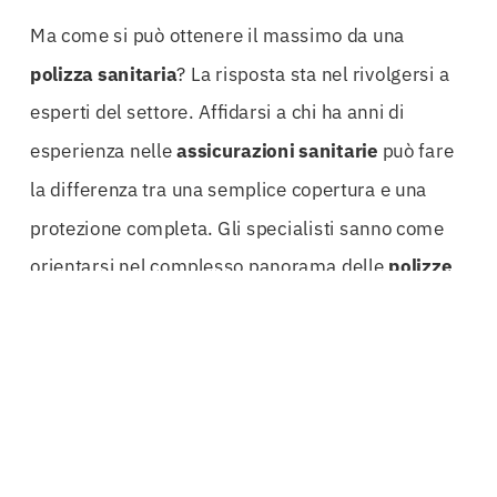
Ma come si può ottenere il massimo da una
polizza
sanitaria
? La risposta sta nel rivolgersi a
esperti del settore. Affidarsi a chi ha anni di
esperienza nelle
assicurazioni
sanitarie
può fare
la differenza tra una semplice copertura e una
protezione completa. Gli specialisti sanno come
orientarsi nel complesso panorama delle
polizze
mediche
, e sono in grado di fornire consulenze
personalizzate in base alle esigenze specifiche di
ciascun cliente.
La personalizzazione è un altro aspetto
fondamentale della
Polizza Salute Lucca
. Ogni