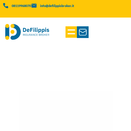
08119968070
info@defilippisbroker.it