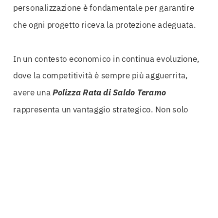
personalizzazione è fondamentale per garantire
che ogni progetto riceva la protezione adeguata.
In un contesto economico in continua evoluzione,
dove la competitività è sempre più agguerrita,
avere una
Polizza Rata di Saldo Teramo
rappresenta un vantaggio strategico. Non solo
permette di gestire in modo efficace le trattenute
contrattuali, ma facilita anche il
retention release
,
un processo che spesso genera confusione e
tensioni tra le parti coinvolte. La chiarezza e la
sicurezza fornite da questa polizza aiutano a
prevenire conflitti e ritardi, contribuendo così a