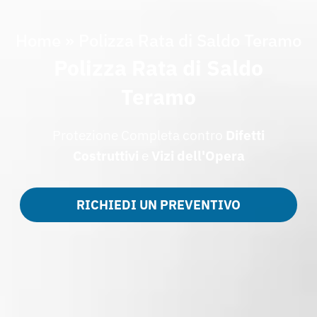
Home
»
Polizza Rata di Saldo Teramo
Polizza Rata di Saldo
Teramo
Protezione Completa contro
Difetti
Costruttivi
e
Vizi dell'Opera
RICHIEDI UN PREVENTIVO