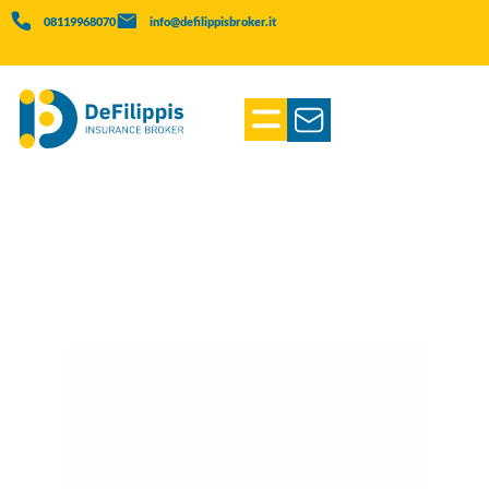
08119968070
info@defilippisbroker.it