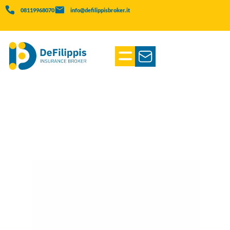
08119968070
info@defilippisbroker.it