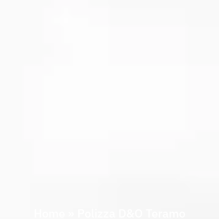
Home
»
Polizza D&O Teramo