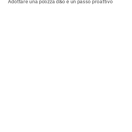
Adottare una polizza d&o è un passo proattivo
verso la mitigazione dei rischi. Senza una
copertura adeguata, i dirigenti e gli
amministratori possono trovarsi a fronteggiare
cause legali costose e dannose. La protezione
offerta dalla
Polizza D&O Teramo
non solo
salvaguarda il
patrimonio personale
, ma
consente anche di operare con maggiore
tranquillità, focalizzandosi sulla crescita e sullo
sviluppo dell’azienda.
Inoltre, è fondamentale sottolineare che la
Polizza D&O Teramo
non è una spesa, ma un