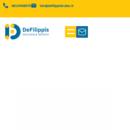
08119968070
info@defilippisbroker.it