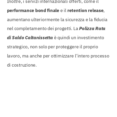
Inoltre, i servizi internazionali offerti, come il
performance bond finale
e il
retention release
,
aumentano ulteriormente la sicurezza e la fiducia
nel completamento dei progetti. La
Polizza Rata
di Saldo Caltanissetta
è quindi un investimento
strategico, non solo per proteggere il proprio
lavoro, ma anche per ottimizzare l’intero processo
di costruzione.
In un mercato competitivo come quello delle
costruzioni, avere una polizza adeguata può fare la
differenza tra il successo e il fallimento. Le
aziende che scelgono di non investire in una