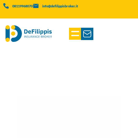
08119968070
info@defilippisbroker.it