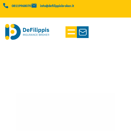
08119968070
info@defilippisbroker.it