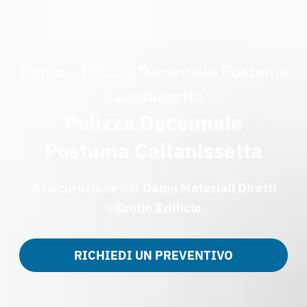
Home
»
Polizza Decennale Postuma
Caltanissetta
Polizza Decennale
Postuma Caltanissetta
Assicurazione
per
Danni Materiali Diretti
e
Crollo Edificio
RICHIEDI UN PREVENTIVO