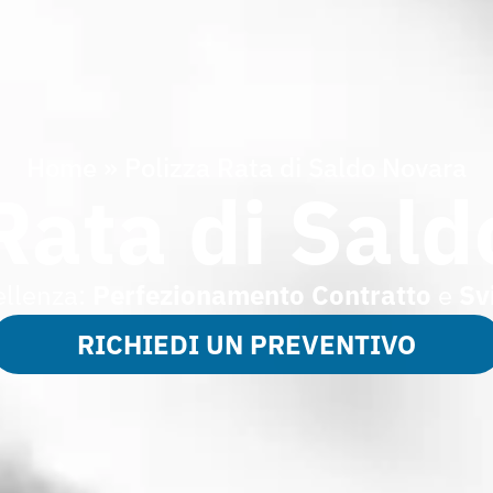
Home
»
Polizza Rata di Saldo Novara
Rata di Sal
ellenza:
Perfezionamento Contratto
e
Sv
RICHIEDI UN PREVENTIVO