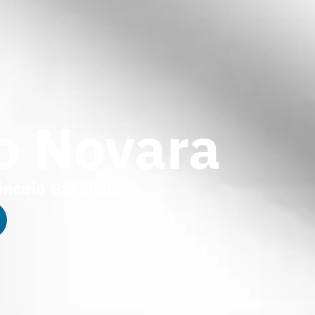
do Novara
incolo Garanzia