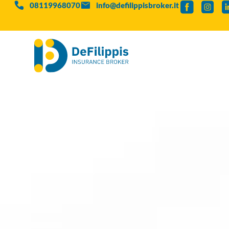
08119968070
info@defilippisbroker.it