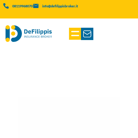
08119968070
info@defilippisbroker.it