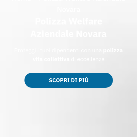
Novara
Polizza Welfare
Aziendale Novara
Proteggi i tuoi dipendenti con una
polizza
vita collettiva
di eccellenza
SCOPRI DI PIÙ