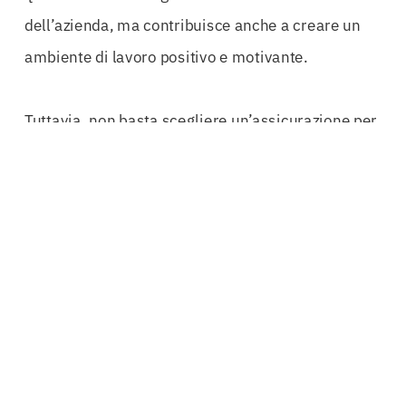
dell’azienda, ma contribuisce anche a creare un
ambiente di lavoro positivo e motivante.
Tuttavia, non basta scegliere un’assicurazione per
ottenere risultati tangibili. È fondamentale
affidarsi a esperti del settore che comprendano a
fondo le necessità specifiche della tua azienda.
Con oltre 50 anni di esperienza nel welfare
aziendale, i professionisti in questo campo sono in
grado di elaborare soluzioni personalizzate che
rispondono alle esigenze dei singoli settori,
dall’ingegneria alle costruzioni, fino ai liberi
professionisti.