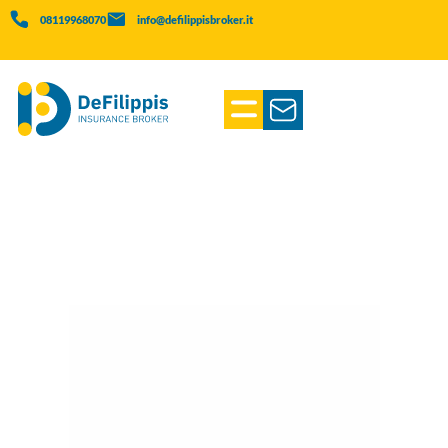
08119968070
info@defilippisbroker.it