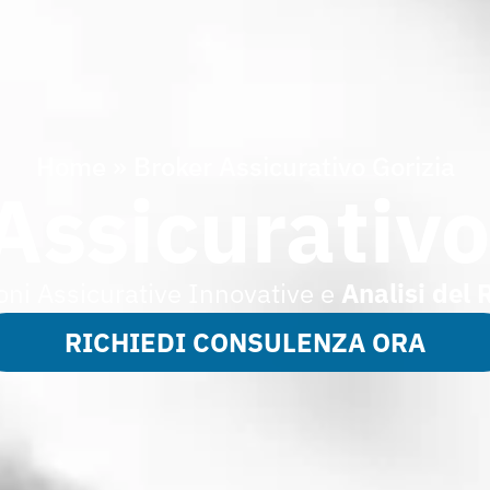
Home
»
Broker Assicurativo Gorizia
Assicurativo
oni Assicurative Innovative e
Analisi del 
RICHIEDI CONSULENZA ORA