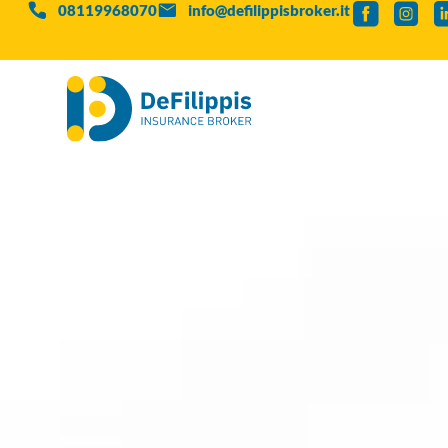
08119968070
info@defilippisbroker.it