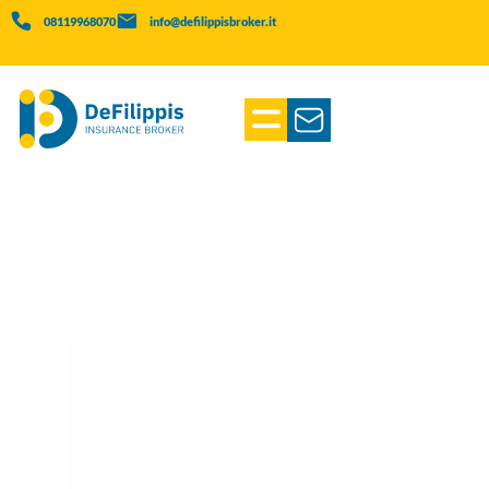
08119968070
info@defilippisbroker.it