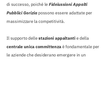
di successo, poiché le
Fideiussioni Appalti
Pubblici Gorizia
possono essere adattate per
massimizzare la competitività.
Il supporto delle
stazioni appaltanti
e della
centrale unica committenza
è fondamentale per
le aziende che desiderano emergere in un
mercato sempre più competitivo. Con una
fideiussione ben strutturata, le imprese possono
presentarsi con maggiore sicurezza e credibilità,
dimostrando la loro capacità di gestire progetti
complessi e di rispettare gli standard richiesti.