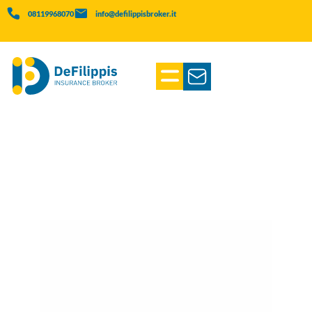
08119968070
info@defilippisbroker.it