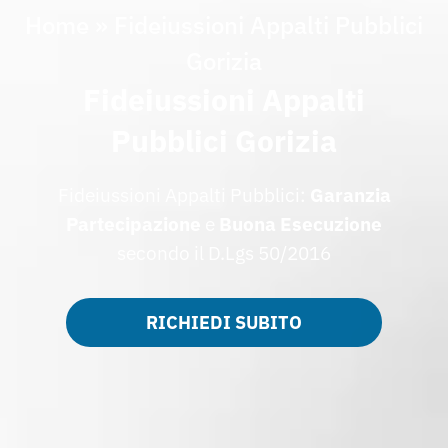
Home
»
Fideiussioni Appalti Pubblici
Gorizia
Fideiussioni Appalti
Pubblici Gorizia
Fideiussioni Appalti Pubblici:
Garanzia
Partecipazione
e
Buona Esecuzione
secondo il D.Lgs 50/2016
RICHIEDI SUBITO