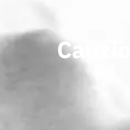
Cauzio
G