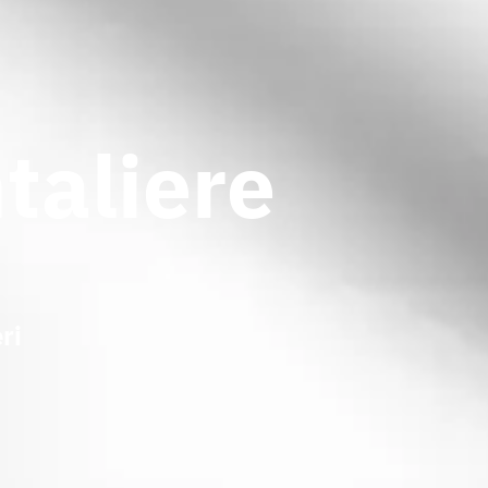
taliere
ri