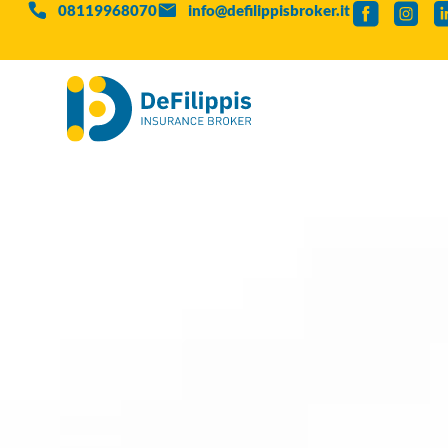
08119968070
info@defilippisbroker.it