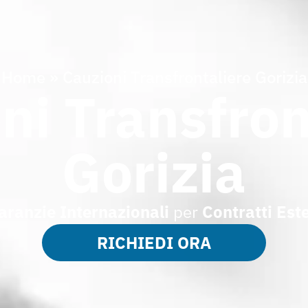
Home
»
Cauzioni Transfrontaliere Gorizia
ni Transfron
Gorizia
aranzie Internazionali
per
Contratti Este
RICHIEDI ORA