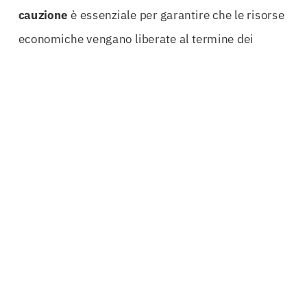
cauzione
è essenziale per garantire che le risorse
economiche vengano liberate al termine dei
lavori
, evitando problematiche finanziarie che
potrebbero compromettere il futuro dell’azienda.
Un altro aspetto da considerare è che le cauzioni
definitive non sono tutte uguali. Ogni progetto ha
le sue specificità e necessità, e pertanto è cruciale
avere una
cauzione
personalizzata che risponda
esattamente alle esigenze del progetto stesso. Un
approccio su misura garantisce non solo la
conformità normativa, ma anche una massima
efficienza operativa, permettendo alle aziende di