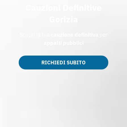
Cauzioni Definitive
Gorizia
Scopri la tua
cauzione
definitiva
per
appalti
pubblici
RICHIEDI SUBITO