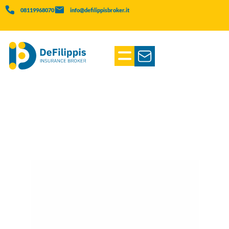
08119968070
info@defilippisbroker.it