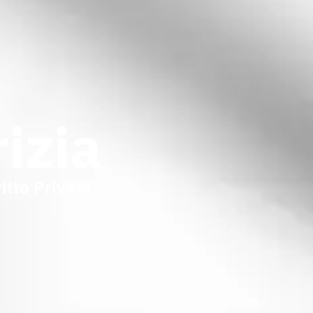
izia
ritto Privato