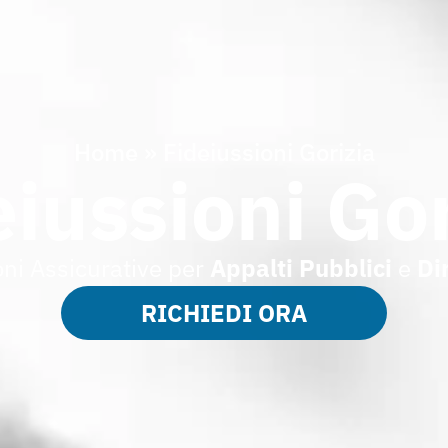
Home
»
Fideiussioni Gorizia
eiussioni Gor
oni Assicurative per
Appalti Pubblici
e
Di
RICHIEDI ORA