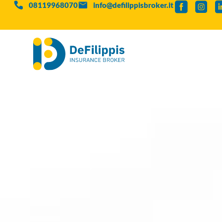
08119968070
info@defilippisbroker.it