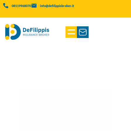
08119968070
info@defilippisbroker.it