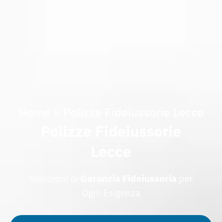
Home
»
Polizze Fideiussorie Lecce
Polizze Fideiussorie
Lecce
Soluzioni di
Garanzia
Fideiussoria
per
Ogni Esigenza