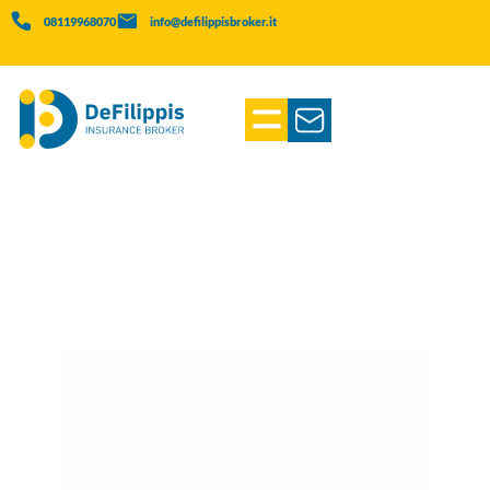
08119968070
info@defilippisbroker.it