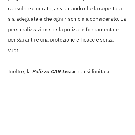
consulenze mirate, assicurando che la copertura
sia adeguata e che ogni rischio sia considerato. La
personalizzazione della polizza è fondamentale
per garantire una protezione efficace e senza
vuoti.
Inoltre, la
Polizza CAR Lecce
non si limita a
coprire i danni ai materiali e ai
macchinari
cantiere
. Essa include anche una protezione per i
terzi trasportati
, un aspetto spesso trascurato ma
di vitale importanza. In caso di incidenti che
coinvolgono persone o proprietà esterne al
cantiere, avere una copertura adeguata può fare