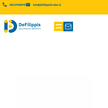
08119968070
info@defilippisbroker.it