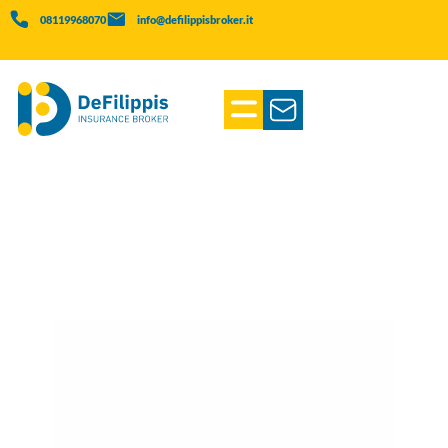
08119968070
info@defilippisbroker.it