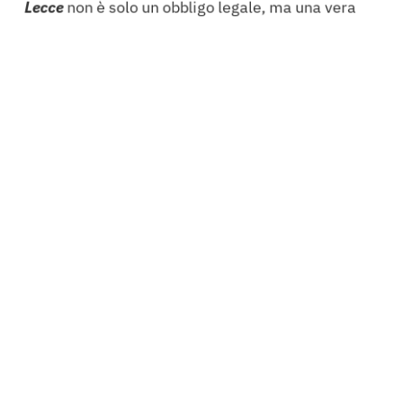
Lecce
non è solo un obbligo legale, ma una vera
opportunità di crescita. Essa facilita l’accesso a
preventivi
online
immediati e trasparenti,
permettendo ai
professionisti
di confrontare
diverse opzioni e scegliere quella più adatta alle
loro necessità. Questo servizio digitale
rappresenta un valore aggiunto, semplificando
notevolmente il processo di acquisto
dell’
assicurazione
.
Inoltre, una
polizza
professionale
non si limita a
coprire i danni, ma offre anche una consulenza
continua e dedicata. Questo supporto è