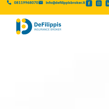
08119968070
info@defilippisbroker.it