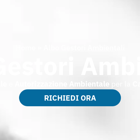
Home
»
Albo Gestori Ambientali
Gestori Ambi
le
e
Autorizzazione Ambientale
per la
Ca
RICHIEDI ORA