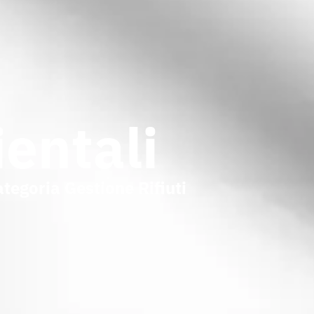
entali
tegoria Gestione Rifiuti