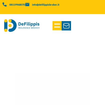
08119968070
info@defilippisbroker.it