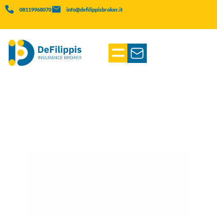
08119968070
info@defilippisbroker.it