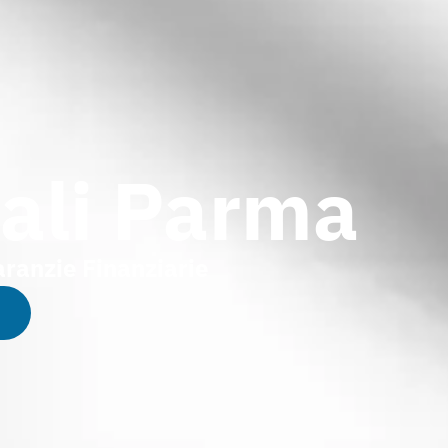
ali Parma
ranzie Finanziarie