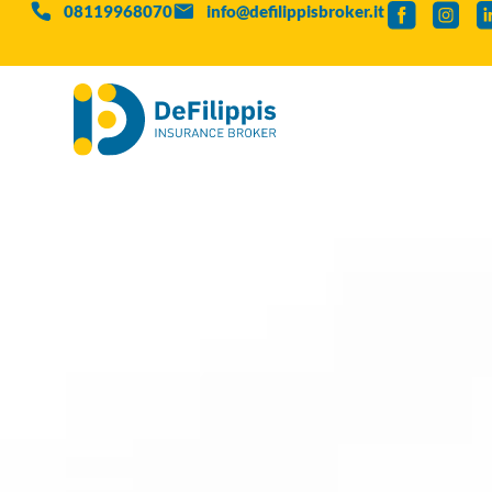
08119968070
info@defilippisbroker.it