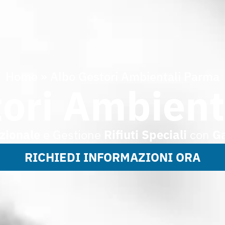
Home
»
Albo Gestori Ambientali Parma
tori Ambient
zionale
e Gestione
Rifiuti Speciali
con
Ga
RICHIEDI INFORMAZIONI ORA