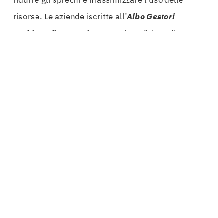
risorse. Le aziende iscritte all’
Albo Gestori
Ambientali Trapani
possono beneficiare di
programmi e iniziative che promuovono la
sostenibilità e l’efficienza, contribuendo così a un
futuro più verde.
Le
bonifiche ambientali
sono un ulteriore servizio
cruciale offerto attraverso l’Albo Gestori
Ambientali. Gli esperti possono guidare le aziende
nella valutazione e nella bonifica di siti
contaminati, assicurando che ogni intervento sia
effettuato in conformità alle normative vigenti.