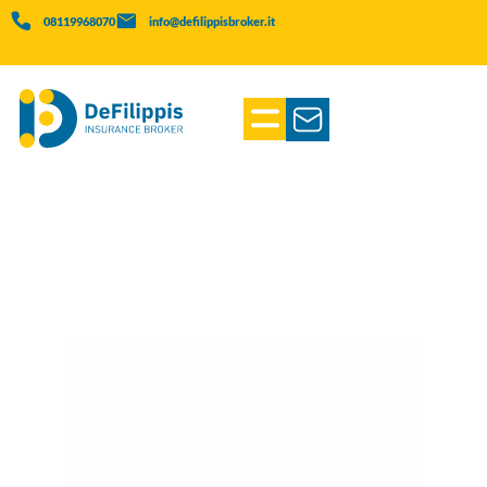
08119968070
info@defilippisbroker.it